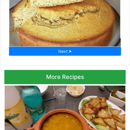
Next ⮞
More Recipes